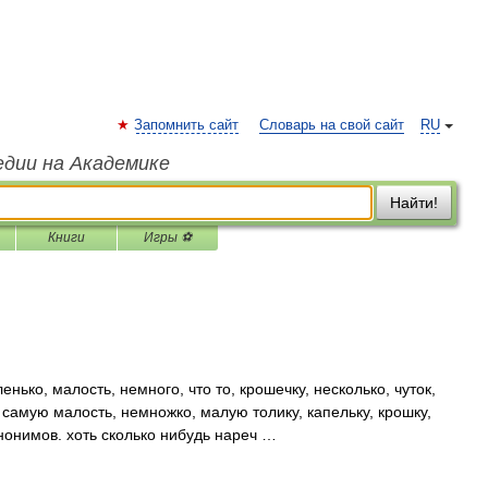
Запомнить сайт
Словарь на свой сайт
RU
едии на Академике
Найти!
Книги
Игры ⚽
енько, малость, немного, что то, крошечку, несколько, чуток,
а, самую малость, немножко, малую толику, капельку, крошку,
инонимов. хоть сколько нибудь нареч …