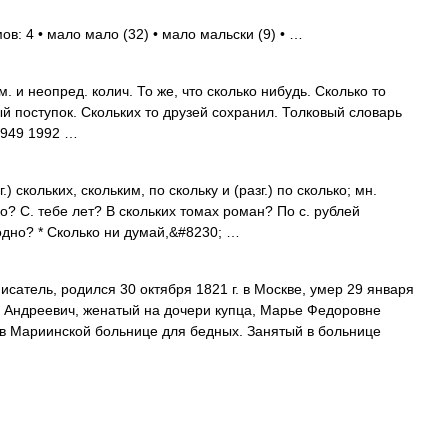
в: 4 • мало мало (32) • мало мальски (9) • …
и неопред. колич. То же, что сколько нибудь. Сколько то
ый поступок. Скольких то друзей сохранил. Толковый словарь
1949 1992 …
.) скольких, скольким, по скольку и (разг.) по сколько; мн.
го? С. тебе лет? В скольких томах роман? По с. рублей
одно? * Сколько ни думай,&#8230; …
сатель, родился 30 октября 1821 г. в Москве, умер 29 января
ил Андреевич, женатый на дочери купца, Марье Федоровне
 в Мариинской больнице для бедных. Занятый в больнице