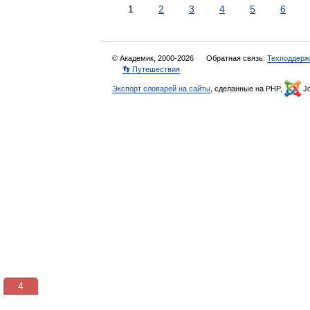
1
2
3
4
5
6
© Академик, 2000-2026
Обратная связь:
Техподдерж
👣 Путешествия
Экспорт словарей на сайты
, сделанные на PHP,
Jo
3