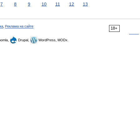
7
8
9
10
11
12
13
ка
,
Реклама на сайте
18+
omla,
Drupal,
WordPress, MODx.