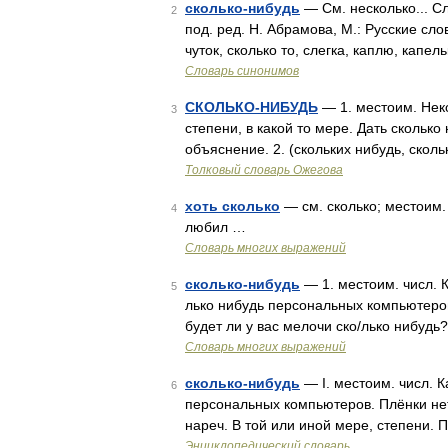
сколько-нибудь
— См. несколько... С
2
под. ред. Н. Абрамова, М.: Русские слов
чуток, сколько то, слегка, каплю, капел
Словарь синонимов
СКОЛЬКО-НИБУДЬ
— 1. местоим. Неко
3
степени, в какой то мере. Дать скольк
объяснение. 2. (скольких нибудь, сколь
Толковый словарь Ожегова
хоть сколько
— см. сколько; местоим. 
4
любил …
Словарь многих выражений
сколько-нибудь
— 1. местоим. числ. К
5
лько нибудь персональных компьютеров
будет ли у вас мелочи ско/лько нибудь
Словарь многих выражений
сколько-нибудь
— I. местоим. числ. К
6
персональных компьютеров. Плёнки нет н
нареч. В той или иной мере, степени. 
Энциклопедический словарь