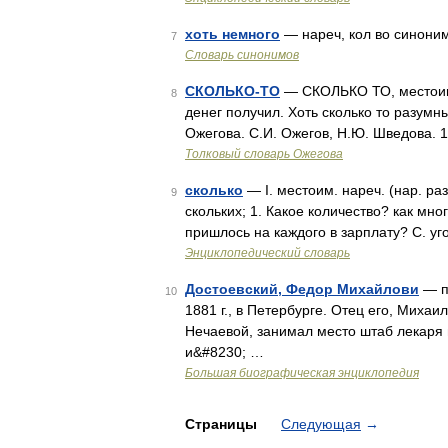
хоть немного
— нареч, кол во синонимо
7
Словарь синонимов
СКОЛЬКО-ТО
— СКОЛЬКО ТО, местоим. 
8
денег получил. Хоть сколько то разумн
Ожегова. С.И. Ожегов, Н.Ю. Шведова. 
Толковый словарь Ожегова
сколько
— I. местоим. нареч. (нар. разг
9
скольких; 1. Какое количество? как мно
пришлось на каждого в зарплату? С. уг
Энциклопедический словарь
Достоевский, Федор Михайлови
— пи
10
1881 г., в Петербурге. Отец его, Миха
Нечаевой, занимал место штаб лекаря
и&#8230; …
Большая биографическая энциклопедия
Страницы
Следующая
→