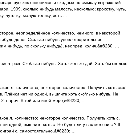
ловарь русских синонимов и сходных по смыслу выражений.
ари, 1999. сколько нибудь малость, несколько; крохотку, чуть,
ьку, чуточку, малую толику, хоть …
торое, неопределённое количество, немного; в некоторой
о нибудь денег. Сколько нибудь удовлетворительное
ким нибудь, по скольку нибудь), неопред. колич.&#8230; …
числ. разг. Ско/лько нибудь. Хоть сколько дай! Хоть бы сколько
акое л. количество; некоторое количество. Получить хоть ско/
. Плёнки нет ни одной, вышлите хоть ско/лько нибудь. Не
? 2. нареч. В той или иной мере,&#8230; …
акое л. количество; некоторое количество. Получить хоть с.
и одной, вышлите хоть с. Не будет ли у вас мелочи с.? II.
Поиграй с. самостоятельно.&#8230; …